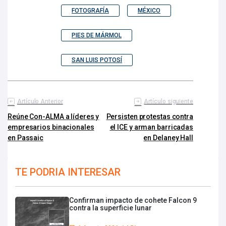
FOTOGRAFÍA
MÉXICO
PIES DE MÁRMOL
SAN LUIS POTOSÍ
Artículo Anterior
Artículo siguiente
Reúne Con-ALMA a líderes y
Persisten protestas contra
empresarios binacionales
el ICE y arman barricadas
en Passaic
en Delaney Hall
TE PODRIA INTERESAR
Confirman impacto de cohete Falcon 9
contra la superficie lunar