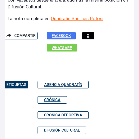
con
Aplausos desde la orilla
, además la misma posición en
Difusión Cultural.
La nota completa en
Quadratín San Luis Potosí
COMPARTIR
FACEBOOK
X
WHATSAPP
ETIQUETAS
AGENCIA QUADRATÍN
CRÓNICA
CRÓNICA DEPORTIVA
DIFUSIÓN CULTURAL