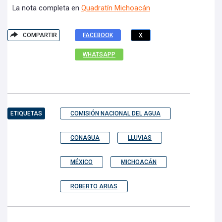
La nota completa en
Quadratín Michoacán
COMPARTIR
FACEBOOK
X
WHATSAPP
ETIQUETAS
COMISIÓN NACIONAL DEL AGUA
CONAGUA
LLUVIAS
MÉXICO
MICHOACÁN
ROBERTO ARIAS