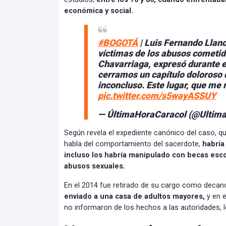
económica y social.
#BOGOTÁ
| Luis Fernando Llano
víctimas de los abusos cometid
Chavarriaga, expresó durante e
cerramos un capítulo doloroso 
inconcluso. Este lugar, que me 
pic.twitter.com/s5wayASSUY
— ÚltimaHoraCaracol (@Ultim
Según revela el expediente canónico del caso, q
habla del comportamiento del sacerdote,
habría
incluso los habría manipulado con becas esc
abusos sexuales.
En el 2014 fue retirado de su cargo como decan
enviado a una casa de adultos mayores,
y en e
no informaron de los hechos a las autoridades, l