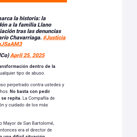
rca la historia: la
n a la familia Llano
iación tras las denuncias
arío Chavarriaga.
#Justicia
KuJSaAM3
lCo)
April 25, 2025
ransformación dentro de la
ualquier tipo de abuso.
uso perpetrado contra ustedes y
chos.
No basta con pedir
se repita.
La Compañía de
ón y cuidado de los más
io Mayor de San Bartolomé,
ntonces era el director de
 una difícil situación