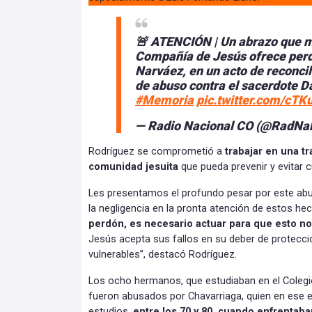
🚨 ATENCIÓN | Un abrazo que ma
Compañía de Jesús ofrece perdó
Narváez, en un acto de reconcil
de abuso contra el sacerdote D
#Memoria
pic.twitter.com/cT
— Radio Nacional CO (@RadNa
Rodríguez se comprometió a
trabajar en una t
comunidad jesuita
que pueda prevenir y evitar c
Les presentamos el profundo pesar por este ab
la negligencia en la pronta atención de estos he
perdón, es necesario actuar para que esto no 
Jesús acepta sus fallos en su deber de protecci
vulnerables”, destacó Rodríguez.
Los ocho hermanos, que estudiaban en el Coleg
fueron abusados por Chavarriaga, quien en ese e
estudios,
entre los 70 y 80, cuando enfrentaban