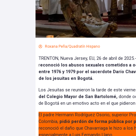
Roxana Peña/Quadratín Hispano
TRENTON, Nueva Jersey, EU, 26 de abril de 2025
r
econoció los abusos sexuales cometidos a 
entre 1976 y 1979 por el sacerdote Darío Chav
de los jesuitas en Bogotá.
Los Jesuitas se reunieron la tarde de este vierne
del Colegio Mayor de San Bartolomé,
donde oc
de Bogotá en un emotivo acto en el que pidieron 
El padre Hermann Rodríguez Osorio, superior Prov
Colombia,
pidió perdón de forma pública por 
reconoció el daño que Chavarriaga le hizo a los
especialmente a Luis Fernando Llano.