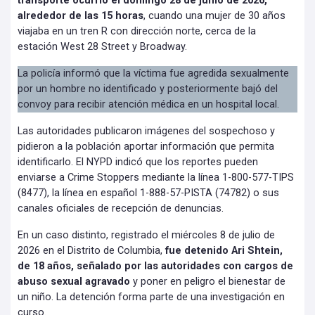
transporte ocurrió el domingo 28 de junio de 2026,
alrededor de las 15 horas
, cuando una mujer de 30 años
viajaba en un tren R con dirección norte, cerca de la
estación West 28 Street y Broadway.
La policía informó que la víctima fue agredida sexualmente
por un hombre no identificado y posteriormente bajó del
convoy para recibir atención médica en un hospital local.
Las autoridades publicaron imágenes del sospechoso y
pidieron a la población aportar información que permita
identificarlo. El NYPD indicó que los reportes pueden
enviarse a Crime Stoppers mediante la línea 1-800-577-TIPS
(8477), la línea en español 1-888-57-PISTA (74782) o sus
canales oficiales de recepción de denuncias.
En un caso distinto, registrado el miércoles 8 de julio de
2026 en el Distrito de Columbia,
fue detenido Ari Shtein,
de 18 años, señalado por las autoridades con cargos de
abuso sexual agravado
y poner en peligro el bienestar de
un niño. La detención forma parte de una investigación en
curso.