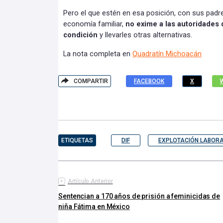
Pero el que estén en esa posición, con sus padres
economía familiar,
no exime a las autoridades d
condición
y llevarles otras alternativas.
La nota completa en
Quadratín Michoacán
COMPARTIR
FACEBOOK
X
ETIQUETAS
DIF
EXPLOTACIÓN LABOR
Artículo Anterior
Sentencian a 170 años de prisión a feminicidas de
niña Fátima en México