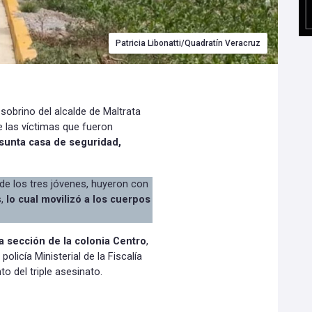
Patricia Libonatti/Quadratín Veracruz
 sobrino del alcalde de Maltrata
e las víctimas que fueron
esunta casa de seguridad,
de los tres jóvenes, huyeron con
s,
lo cual movilizó a los cuerpos
ta sección de la colonia Centro
,
licía Ministerial de la Fiscalía
 del triple asesinato.