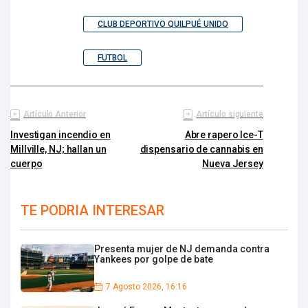
CLUB DEPORTIVO QUILPUÉ UNIDO
FUTBOL
Artículo Anterior
Artículo siguiente
Investigan incendio en
Abre rapero Ice-T
Millville, NJ; hallan un
dispensario de cannabis en
cuerpo
Nueva Jersey
TE PODRIA INTERESAR
Presenta mujer de NJ demanda contra
Yankees por golpe de bate
7 Agosto 2026, 16:16