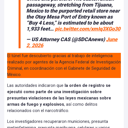
passageway, stretching from Tijuana,
Mexico to the purported retail store near
the Otay Mesa Port of Entry known as
“Buy 4 Less,” is estimated to be about
1,933 feet…
pic.twitter.com/xmIq3XGo30
— US Attorney CAS (@SDCAnews)
June
2, 2026
El túnel fue descubierto gracias al trabajo de inteligencia
realizado por agentes de la Agencia Federal de Investigación
Criminal, en coordinación con el Gabinete de Seguridad de
México.
Las autoridades indicaron que
la orden de registro se
ejecutó como parte de una investigación sobre
presuntas violaciones de las leyes mexicanas sobre
armas de fuego y explosivos
, así como delitos
relacionados con el narcotráfico.
Los investigadores recuperaron municiones, presunta
metanfetamina, presunta marihuana, celulares y varios