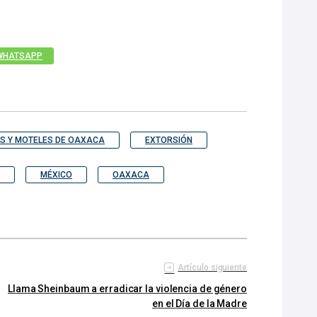
WHATSAPP
ES Y MOTELES DE OAXACA
EXTORSIÓN
MÉXICO
OAXACA
Artículo siguiente
Llama Sheinbaum a erradicar la violencia de género
en el Día de la Madre