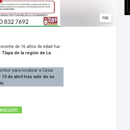
FGE
lescente de 16 años de edad fue
e
Tlapa de la región de La
 Amber para localizar a César
o
13 de abril tras salir de su
io.
WHATSAPP