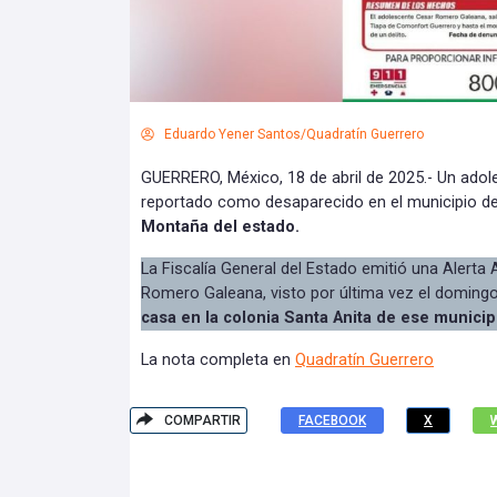
Eduardo Yener Santos/Quadratín Guerrero
GUERRERO, México, 18 de abril de 2025.- Un ado
reportado como desaparecido en el municipio d
Montaña del estado.
La Fiscalía General del Estado emitió una Alerta
Romero Galeana, visto por última vez el doming
casa en la colonia Santa Anita de ese municip
La nota completa en
Quadratín Guerrero
COMPARTIR
FACEBOOK
X