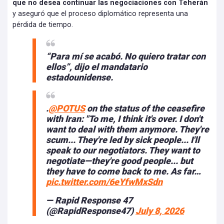
que no desea continuar las negociaciones con Teherán
y aseguró que el proceso diplomático representa una
pérdida de tiempo.
“Para mí se acabó. No quiero tratar con
ellos”, dijo el mandatario
estadounidense.
.
@POTUS
on the status of the ceasefire
with Iran: "To me, I think it's over. I don't
want to deal with them anymore. They're
scum... They're led by sick people... I'll
speak to our negotiators. They want to
negotiate—they're good people... but
they have to come back to me. As far…
pic.twitter.com/6eYfwMxSdn
— Rapid Response 47
(@RapidResponse47)
July 8, 2026