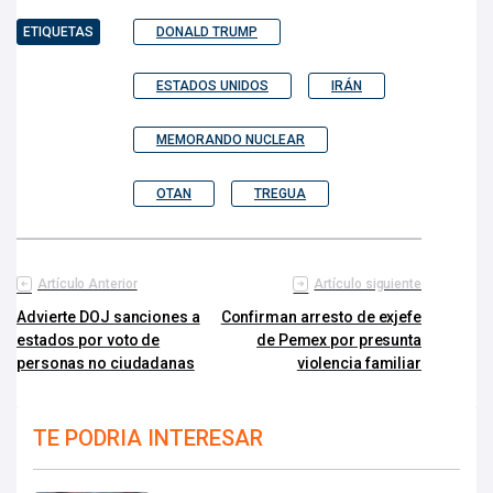
ETIQUETAS
DONALD TRUMP
ESTADOS UNIDOS
IRÁN
MEMORANDO NUCLEAR
OTAN
TREGUA
Artículo Anterior
Artículo siguiente
Advierte DOJ sanciones a
Confirman arresto de exjefe
estados por voto de
de Pemex por presunta
personas no ciudadanas
violencia familiar
TE PODRIA INTERESAR