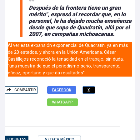
Después de la frontera tiene un gran
mérito”, expresó al recordar que, en lo
personal, le ha dejado mucha enseñanza
desde que supo de Quadratín, allá por el
2007, en campañas michoacanas.
Al ver esta expansión exponencial de Quadratín, ya en más
de 20 estados, y ahora en la Unión Americana, César
Castillejos reconoció la tenacidad en el trabajo, sin duda,
“una muestra de que el periodismo serio, transparente,
eficaz, oportuno y que da resultados”.
COMPARTIR
FACEBOOK
X
WHATSAPP
ETIQUETAS
AZTECA MÉXICO