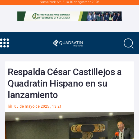
Nueva York, NY., EU a 10 de agosto de 2026
Respalda César Castillejos a
Quadratín Hispano en su
lanzamiento
05 de mayo de 2025
,
13:21