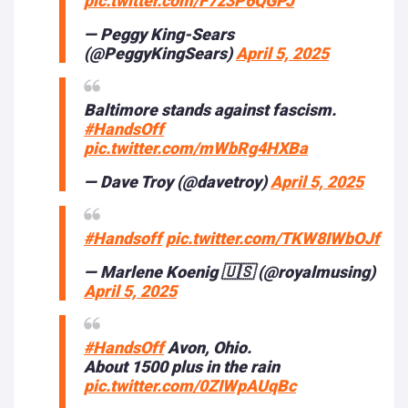
pic.twitter.com/F7z3P6QGPJ
— Peggy King-Sears
(@PeggyKingSears)
April 5, 2025
Baltimore stands against fascism.
#HandsOff
pic.twitter.com/mWbRg4HXBa
— Dave Troy (@davetroy)
April 5, 2025
#Handsoff
pic.twitter.com/TKW8IWbOJf
— Marlene Koenig 🇺🇸 (@royalmusing)
April 5, 2025
#HandsOff
Avon, Ohio.
About 1500 plus in the rain
pic.twitter.com/0ZIWpAUqBc