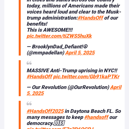
today, millions of Americans made their
voices heard loud and clear to the Musk-
trump administration:
#HandsOff
of our
benefits!
This is AWESOME!!!
pic.twitter.com/tiZWS5huXk
— BrooklynDad_Defiant!☮️
(@mmpadellan)
April 5, 2025
MASSIVE Anti-Trump uprising in NYC!!
#HandsOff
pic.twitter.com/Gb91kaPTKr
— Our Revolution (@OurRevolution)
April
5, 2025
#HandsOff2025
in Daytona Beach FL. So
many messages to keep
#handsoff
our
democracy.🇺🇸