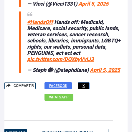
— Vicci (@Vicci1331)
April 5, 2025
#HandsOff
Hands off: Medicaid,
Medicare, social security, public lands,
veteran services, cancer research,
schools, libraries, immigrants, LGBTQ+
rights, our wallets, personal data,
PENGUINS, ect ect ect
pic.twitter.com/DOXbyVvlJ3
— Steph 🐝 (@stephdiane)
April 5, 2025
COMPARTIR
FACEBOOK
X
WHATSAPP