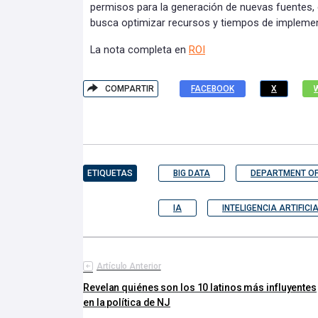
permisos para la generación de nuevas fuentes, 
busca optimizar recursos y tiempos de impleme
La nota completa en
ROI
COMPARTIR
FACEBOOK
X
ETIQUETAS
BIG DATA
DEPARTMENT OF
IA
INTELIGENCIA ARTIFICI
Artículo Anterior
Revelan quiénes son los 10 latinos más influyentes
en la política de NJ