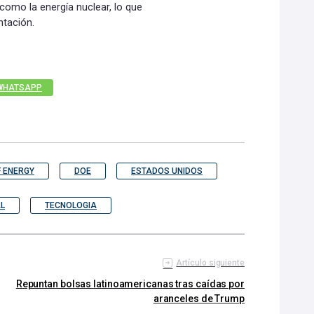
como la energía nuclear, lo que
ntación.
WHATSAPP
 ENERGY
DOE
ESTADOS UNIDOS
AL
TECNOLOGIA
Artículo siguiente
Repuntan bolsas latinoamericanas tras caídas por
aranceles de Trump