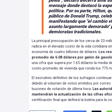
pelea", declaró Becerra ante s
mensaje donde destacó la expe
política.
Por su parte, Hilton, q
público de Donald Trump,
celebr
manifestando que "el cambio vie
asunto largamente demorado" pa
demócratas tradicionales.
La principal preocupación de los cerca de 23 mill
radica en el elevado costo de la vida cotidiana en
economía de cuatro billones de dólares.
Los res
promedio de 6.08 dólares por galón de gasoli
una cifra que supera por 1.65 dólares la media d
costo promedio de vivienda que ronda los 775 mi
El escrutinio definitivo de los sufragios continu
debido al volumen de votos emitidos por correo 
buzones de votación de última hora.
Las autori
mantendrán la actualización de las cifras ofic
certificación final que definirá la boleta para la 