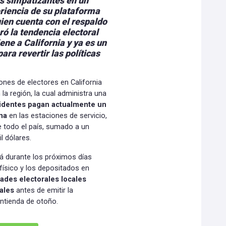
us simpatizantes en un
riencia de su plataforma
uien cuenta con el respaldo
ó la tendencia electoral
ne a California y ya es un
ra revertir las políticas
ones de electores en California
 la región, la cual administra una
identes pagan actualmente un
na
en las estaciones de servicio,
e todo el país, sumado a un
l dólares.
ará durante los próximos días
físico y los depositados en
dades electorales locales
iales
antes de emitir la
contienda de otoño.