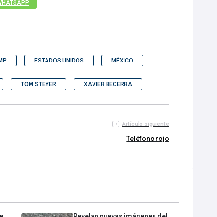
WHATSAPP
MP
ESTADOS UNIDOS
MÉXICO
TOM STEYER
XAVIER BECERRA
Artículo siguiente
Teléfono rojo
de
Revelan nuevas imágenes del