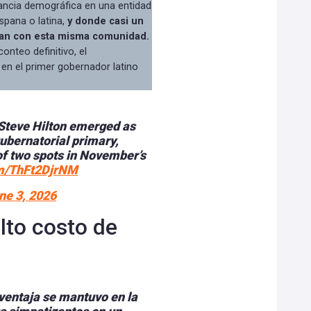
ancia demográfica en una entidad
ispana o latina,
y donde casi un
fican con esta misma comunidad.
onteo definitivo, el
en el primer gobernador latino
Steve Hilton emerged as
gubernatorial primary,
of two spots in November’s
om/ThFt2DjrNM
ne 3, 2026
lto costo de
sventaja se mantuvo en la