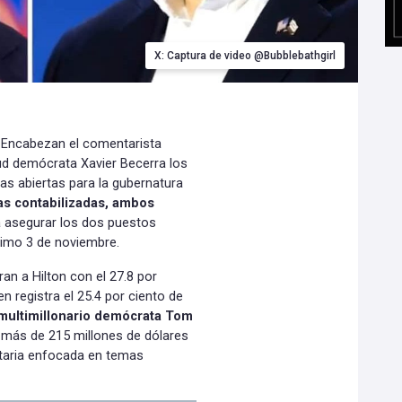
X: Captura de video @Bubblebathgirl
- Encabezan el comentarista
lud demócrata Xavier Becerra los
ias abiertas para la gubernatura
as contabilizadas, ambos
 asegurar los dos puestos
óximo 3 de noviembre.
ran a Hilton con el 27.8 por
n registra el 25.4 por ciento de
l multimillonario demócrata Tom
r más de 215 millones de dólares
taria enfocada en temas