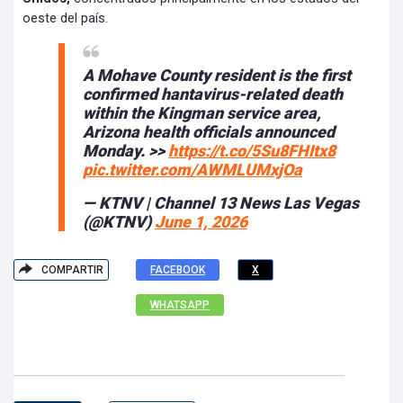
oeste del país.
A Mohave County resident is the first
confirmed hantavirus-related death
within the Kingman service area,
Arizona health officials announced
Monday. >>
https://t.co/5Su8FHItx8
pic.twitter.com/AWMLUMxjOa
— KTNV | Channel 13 News Las Vegas
(@KTNV)
June 1, 2026
COMPARTIR
FACEBOOK
X
WHATSAPP