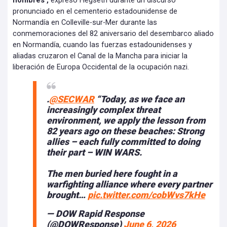
hombres",
expresó Hegseth durante un discurso
pronunciado en el cementerio estadounidense de
Normandía en Colleville-sur-Mer durante las
conmemoraciones del 82 aniversario del desembarco aliado
en Normandía, cuando las fuerzas estadounidenses y
aliadas cruzaron el Canal de la Mancha para iniciar la
liberación de Europa Occidental de la ocupación nazi.
.
@SECWAR
“Today, as we face an
increasingly complex threat
environment, we apply the lesson from
82 years ago on these beaches: Strong
allies – each fully committed to doing
their part – WIN WARS.
The men buried here fought in a
warfighting alliance where every partner
brought…
pic.twitter.com/cobWvs7kHe
— DOW Rapid Response
(@DOWResponse)
June 6, 2026