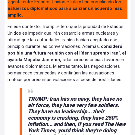
vigente entre Estados Unidos e Irán y han complicado los
esfuerzos diplomáticos para alcanzar un acuerdo más
amplio.
En ese contexto, Trump reiteró que la prioridad de Estados
Unidos es impedir que Irán desarrolle armas nucleares y
afirmó que las autoridades iraníes habían aceptado ese
principio durante las conversaciones. Además,
consideró
posible una futura reunión con el líder supremo iraní, el
ayatolá Mojtaba Jamenei, s
i las circunstancias favorecen
avances diplomáticos. Mientras tanto, las negociaciones
permanecen estancadas y continúan las acusaciones
mutuas por presuntas violaciones al cese de hostilidades.
TRUMP: Iran has no navy, they have no
air force, they have very few soldiers.
They have no leadership... their
economy is crashing, they have 250%
inflation... and then, if you read The New
York Times, you'd think they're doing