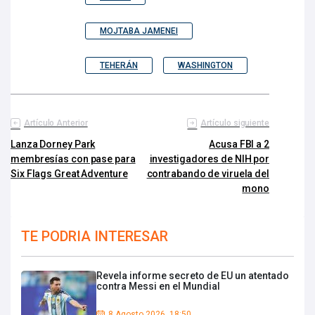
MOJTABA JAMENEI
TEHERÁN
WASHINGTON
Artículo Anterior
Artículo siguiente
Lanza Dorney Park
Acusa FBI a 2
membresías con pase para
investigadores de NIH por
Six Flags Great Adventure
contrabando de viruela del
mono
TE PODRIA INTERESAR
Revela informe secreto de EU un atentado
contra Messi en el Mundial
8 Agosto 2026, 18:50