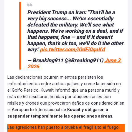
President Trump on Iran: "That'll be a
very big success... We've essentially
defeated the military. We'll see what
happens. We’re working on a deal, and if
that happens, fine — and if it doesn't
happen, that's ok too, we'll do it the other
way."
pic.twitter.com/iOdFi0qaKd
— Breaking911 (@Breaking911)
June 3,
2026
Las declaraciones ocurren mientras persisten los
enfrentamientos entre ambos países y crece la tensión en
el Golfo Pérsico. Kuwait informó que una persona murió y
más de 60 resultaron heridas por ataques iraníes con
misiles y drones que provocaron daños de consideración en
el Aeropuerto Internacional de
Kuwait y obligaron a
suspender temporalmente las operaciones aéreas.
Las agresiones han puesto a prueba el frágil alto el fuego