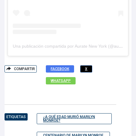
Una publicación compartida por Aurate New York (@auratenewyork)
COMPARTIR
FACEBOOK
X
WHATSAPP
ETIQUETAS
¿A QUÉ EDAD MURIÓ MARILYN
MONROE?
CENTENARIO DE MARILYN MONROE