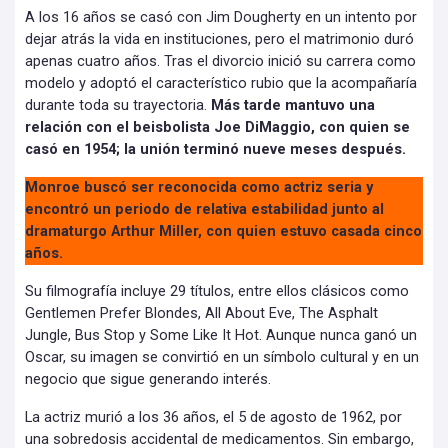
A los 16 años se casó con Jim Dougherty en un intento por
dejar atrás la vida en instituciones, pero el matrimonio duró
apenas cuatro años. Tras el divorcio inició su carrera como
modelo y adoptó el característico rubio que la acompañaría
durante toda su trayectoria.
Más tarde mantuvo una
relación con el beisbolista Joe DiMaggio, con quien se
casó en 1954; la unión terminó nueve meses después.
Monroe buscó ser reconocida como actriz seria y
encontró un periodo de relativa estabilidad junto al
dramaturgo Arthur Miller, con quien estuvo casada cinco
años.
Su filmografía incluye 29 títulos, entre ellos clásicos como
Gentlemen Prefer Blondes, All About Eve, The Asphalt
Jungle, Bus Stop y Some Like It Hot. Aunque nunca ganó un
Oscar, su imagen se convirtió en un símbolo cultural y en un
negocio que sigue generando interés.
La actriz murió a los 36 años, el 5 de agosto de 1962, por
una sobredosis accidental de medicamentos. Sin embargo,