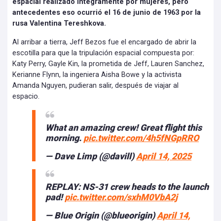
espacial realizado íntegramente por mujeres, pero
antecedentes eso ocurrió el 16 de junio de 1963 por la
rusa Valentina Tereshkova.
Al arribar a tierra, Jeff Bezos fue el encargado de abrir la
escotilla para que la tripulación espacial compuesta por:
Katy Perry, Gayle Kin, la prometida de Jeff, Lauren Sanchez,
Kerianne Flynn, la ingeniera Aisha Bowe y la activista
Amanda Nguyen, pudieran salir, después de viajar al
espacio.
What an amazing crew! Great flight this
morning.
pic.twitter.com/4h5fNGpRRO
— Dave Limp (@davill)
April 14, 2025
REPLAY: NS-31 crew heads to the launch
pad!
pic.twitter.com/sxhM0VbA2j
— Blue Origin (@blueorigin)
April 14,