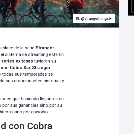
IG: @strangerthingstv
enlace de la serie
Stranger
n el sistema de streaming este fin
s
series exitosas
tuvieron su
 como
Cobra Kai
,
Stranger
 de todas sus temporadas se
 de sus emocionantes historias y
ciones que habiendo llegado a su
o por sus ganancias sino por su
dinero ganó por episodio.
id con Cobra