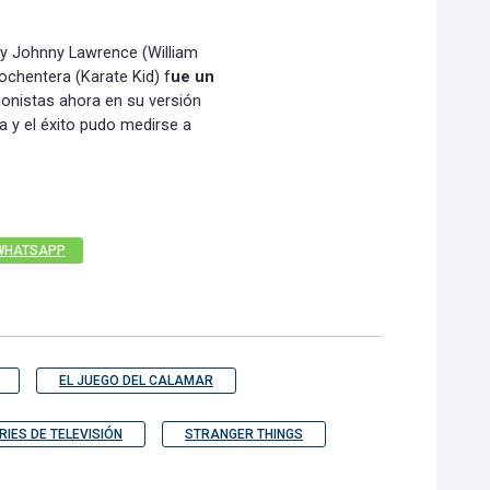
y Johnny Lawrence (William
 ochentera (Karate Kid) f
ue un
gonistas ahora en su versión
 y el éxito pudo medirse a
WHATSAPP
EL JUEGO DEL CALAMAR
RIES DE TELEVISIÓN
STRANGER THINGS