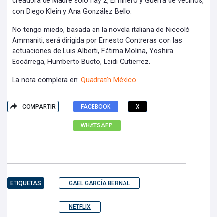
creadora de Madre solo hay 2, El niñero y Guerra de vecinos,
con Diego Klein y Ana González Bello.
No tengo miedo, basada en la novela italiana de Niccolò
Ammaniti, será dirigida por Ernesto Contreras con las
actuaciones de Luis Alberti, Fátima Molina, Yoshira
Escárrega, Humberto Busto, Leidi Gutierrez.
La nota completa en:
Quadratín
México
COMPARTIR
FACEBOOK
X
WHATSAPP
ETIQUETAS
GAEL GARCÍA BERNAL
NETFLIX