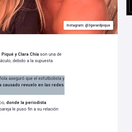
Instagram: @3gerardpique
-
Piqué y Clara Chía
son una de
áculo, debido a la supuesta
ola aseguró que el exfutbolista y
a causado revuelo en las redes
co,
donde la periodista
areja le puso fin a su relación