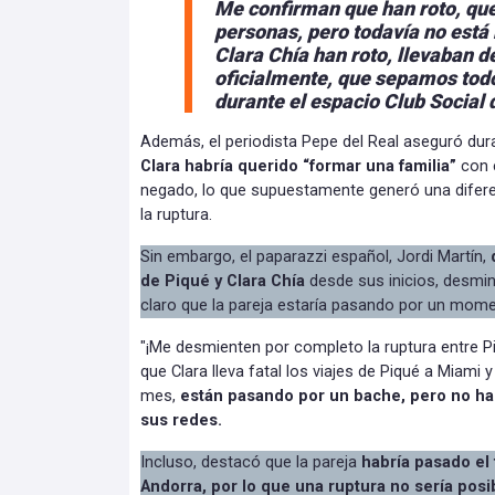
Me confirman que han roto, que
personas, pero todavía no está
Clara Chía han roto, llevaban 
oficialmente,
que sepamos todos
durante el espacio Club Social
Además, el periodista Pepe del Real aseguró dura
Clara habría querido “formar una familia”
con e
negado, lo que supuestamente generó una difere
la ruptura.
Sin embargo, el paparazzi español, Jordi Martín,
q
de Piqué y Clara Chía
desde sus inicios, desmint
claro que la pareja estaría pasando por un moment
"¡Me desmienten por completo la ruptura entre P
que Clara lleva fatal los viajes de Piqué a Miami
mes,
están pasando por un bache, pero no han 
sus redes.
Incluso, destacó que la pareja
habría pasado el
Andorra, por lo que una ruptura no sería posi