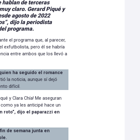
 hablan de terceras
 muy claro. Gerard
Piqué y
desde agosto de 2022
”, dijo la periodista
 del programa.
nte el programa que, al parecer,
l exfutbolista, pero él se habría
ncia entre ambos que los llevó a
uien ha seguido el romance
ió la noticia, aunque sí dejó
o difícil.
iqué y Clara Chía! Me aseguran
 y como ya les anticipé hace un
roto”, dijo el paparazzi en
 fin de semana junta en
ble.