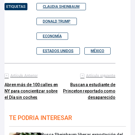
ETIQUETAS
CLAUDIA SHEINBAUM
DONALD TRUMP
ECONOMÍA
ESTADOS UNIDOS
MÉXICO
Artículo Anterior
Artículo siguiente
Abren más de 100 calles en
Buscan a estudiante de
NY para concientizar sobre
Princeton reportado como
el Día sin coches
desaparecido
TE PODRIA INTERESAR
Busca Sheinbaum liberar exportación del