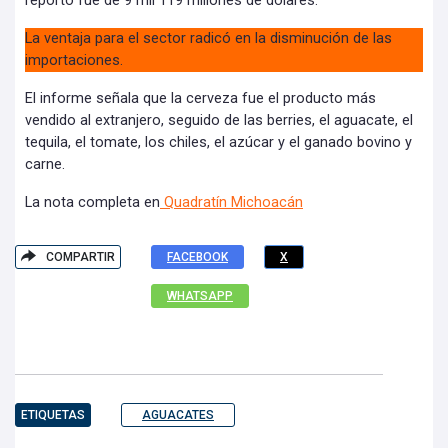
reportó fue de 9 mil 119 millones de dólares.
La ventaja para el sector radicó en la disminución de las
importaciones.
El informe señala que la cerveza fue el producto más
vendido al extranjero, seguido de las berries, el aguacate, el
tequila, el tomate, los chiles, el azúcar y el ganado bovino y
carne.
La nota completa en
Quadratín Michoacán
COMPARTIR
FACEBOOK
X
WHATSAPP
ETIQUETAS
AGUACATES