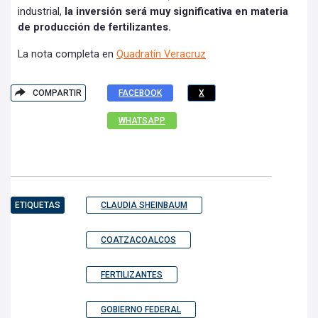
industrial,
la inversión será muy significativa en materia
de producción de fertilizantes.
La nota completa en
Quadratín Veracruz
COMPARTIR
FACEBOOK
X
WHATSAPP
ETIQUETAS
CLAUDIA SHEINBAUM
COATZACOALCOS
FERTILIZANTES
GOBIERNO FEDERAL