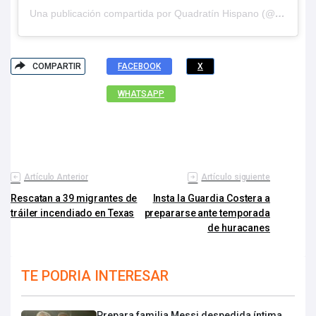
Una publicación compartida por Quadratín Hispano (@hispanoq)
COMPARTIR
FACEBOOK
X
WHATSAPP
Artículo Anterior
Artículo siguiente
Rescatan a 39 migrantes de
Insta la Guardia Costera a
tráiler incendiado en Texas
prepararse ante temporada
de huracanes
TE PODRIA INTERESAR
Prepara familia Messi despedida íntima