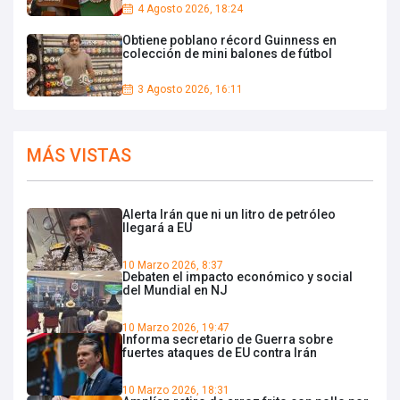
4 Agosto 2026, 18:24
Obtiene poblano récord Guinness en
colección de mini balones de fútbol
3 Agosto 2026, 16:11
MÁS VISTAS
Alerta Irán que ni un litro de petróleo
llegará a EU
10 Marzo 2026, 8:37
Debaten el impacto económico y social
del Mundial en NJ
10 Marzo 2026, 19:47
Informa secretario de Guerra sobre
fuertes ataques de EU contra Irán
10 Marzo 2026, 18:31