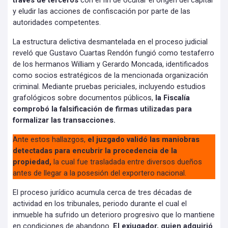
través de terceros
con el fin de ocultar el origen del capital
y eludir las acciones de confiscación por parte de las
autoridades competentes.
La estructura delictiva desmantelada en el proceso judicial
reveló que Gustavo Cuartas Rendón fungió como testaferro
de los hermanos William y Gerardo Moncada, identificados
como socios estratégicos de la mencionada organización
criminal. Mediante pruebas periciales, incluyendo estudios
grafológicos sobre documentos públicos,
la Fiscalía
comprobó la falsificación de firmas utilizadas para
formalizar las transacciones.
Ante estos hallazgos,
el juzgado validó las maniobras
detectadas para encubrir la procedencia de la
propiedad,
la cual fue trasladada entre diversos dueños
antes de llegar a la posesión del exportero nacional.
El proceso jurídico acumula cerca de tres décadas de
actividad en los tribunales, periodo durante el cual el
inmueble ha sufrido un deterioro progresivo que lo mantiene
en condiciones de abandono.
El exjugador, quien adquirió