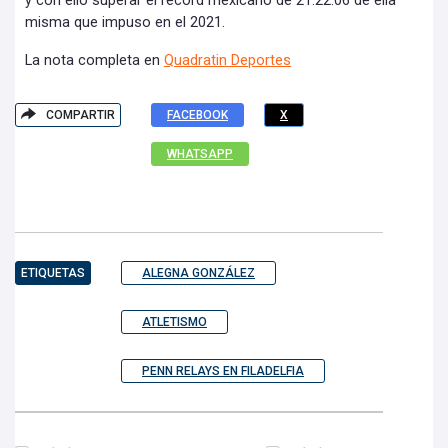
y con ello superar el récord mexicano de 21:22.06 de ella
misma que impuso en el 2021.
La nota completa en
Quadratin
Deportes
COMPARTIR
FACEBOOK
X
WHATSAPP
ETIQUETAS
ALEGNA GONZÁLEZ
ATLETISMO
PENN RELAYS EN FILADELFIA