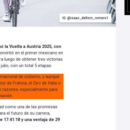
IG: @isaac_deltoro_romero1
ó la Vuelta a Austria 2025, con
convirtió en el primer mexicano en
ra luego de obtener tres victorias
julio, con un total 5 etapas.
rnacional de ciclismo, y aunque
ur de Francia, el Giro de Italia o
ias razones, especialmente para
ración.
idad como una de las promesas
ra el futuro de su carrera,
e 17:41:18 y una ventaja de 29