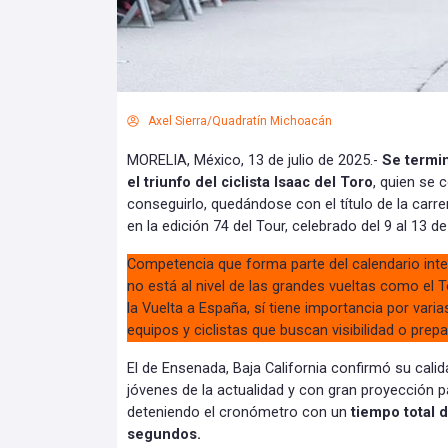
Axel Sierra/Quadratín Michoacán
MORELIA, México, 13 de julio de 2025.-
Se termin
el triunfo del ciclista Isaac del Toro
, quien se 
conseguirlo, quedándose con el título de la carre
en la edición 74 del Tour, celebrado del 9 al 13 de 
Competencia que forma parte del calendario inte
no está al nivel de las grandes vueltas como el To
la Vuelta a España, sí tiene importancia por var
equipos y ciclistas que buscan visibilidad o prepa
El de Ensenada, Baja California confirmó su cal
jóvenes de la actualidad y con gran proyección pa
deteniendo el cronómetro con un
tiempo total d
segundos.