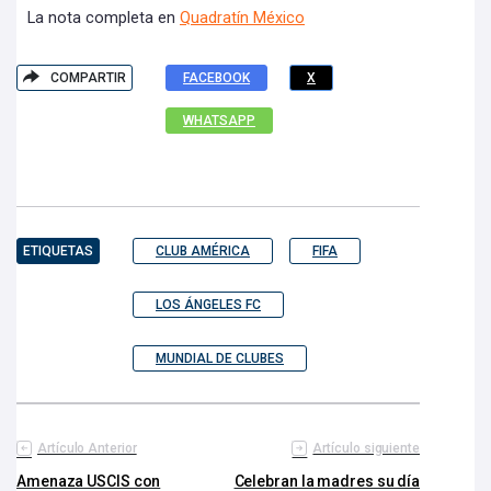
La nota completa en
Quadratín M
é
xico
COMPARTIR
FACEBOOK
X
WHATSAPP
ETIQUETAS
CLUB AMÉRICA
FIFA
LOS ÁNGELES FC
MUNDIAL DE CLUBES
Artículo Anterior
Artículo siguiente
Amenaza USCIS con
Celebran la madres su día