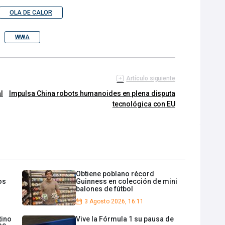
OLA DE CALOR
WWA
Artículo siguiente
l
Impulsa China robots humanoides en plena disputa
tecnológica con EU
Obtiene poblano récord
os
Guinness en colección de mini
balones de fútbol
3 Agosto 2026, 16:11
tino
Vive la Fórmula 1 su pausa de