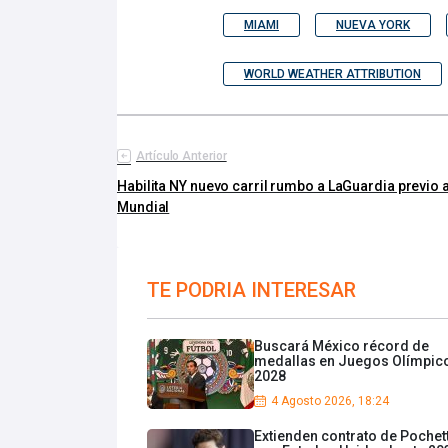
MIAMI
NUEVA YORK
WORLD WEATHER ATTRIBUTION
Artículo Anterior
Habilita NY nuevo carril rumbo a LaGuardia previo a
Mundial
TE PODRIA INTERESAR
Buscará México récord de
medallas en Juegos Olímpic
2028
4 Agosto 2026, 18:24
Extienden contrato de Pochet