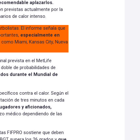
recomendable aplazarlos.
ón previstas actualmente por la
narios de calor intenso.
tbolistas. El informe señala que
portantes,
especialmente en
como Miami, Kansas City, Nueva
nal prevista en el MetLife
 doble de probabilidades de
ados durante el Mundial de
ecíficos contra el calor. Según el
atación de tres minutos en cada
jugadores y aficionados,
rzo médico dependiendo de las
listas FIFPRO sostiene que deben
WBGT supera los 26 grados y
que