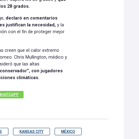
los 28 grados.
ge,
declaró en comentarios
s justifican la necesidad,
y la
ción con el fin de proteger mejor
tas creen que el calor extremo
orneo. Chris Mullington, médico y
sideró que las altas
 conservador”, con jugadores
ciones climáticas.
WHATSAPP
S
KANSAS CITY
MÉXICO