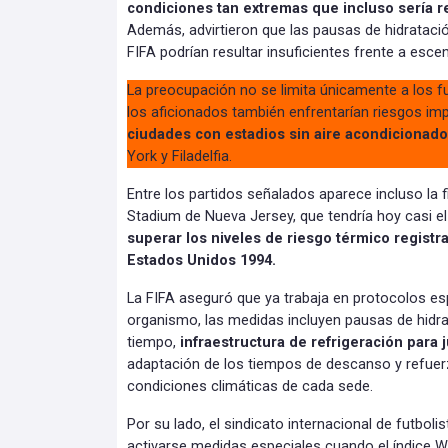
condiciones tan extremas que incluso sería 
Además, advirtieron que las pausas de hidrataci
FIFA podrían resultar insuficientes frente a esce
La preocupación no se limita únicamente a los fu
los aficionados también enfrentarían riesgos im
ciudades con estadios sin aire acondicionado
York y Filadelfia.
Entre los partidos señalados aparece incluso la fi
Stadium de Nueva Jersey, que tendría hoy casi el
superar los niveles de riesgo térmico registr
Estados Unidos 1994.
La FIFA aseguró que ya trabaja en protocolos esp
organismo, las medidas incluyen pausas de hidr
tiempo,
infraestructura de refrigeración para 
adaptación de los tiempos de descanso y refue
condiciones climáticas de cada sede.
Por su lado, el sindicato internacional de futbo
activarse medidas especiales cuando el índice 